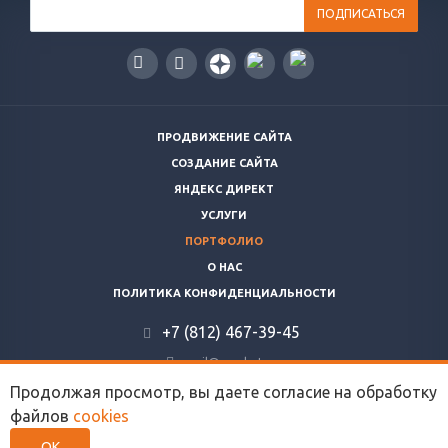
ПРОДВИЖЕНИЕ САЙТА
СОЗДАНИЕ САЙТА
ЯНДЕКС ДИРЕКТ
УСЛУГИ
ПОРТФОЛИО
О НАС
ПОЛИТИКА КОНФИДЕНЦИАЛЬНОСТИ
+7 (812) 467-39-45
mail@seo-kot.ru
Продолжая просмотр, вы даете согласие на обработку
★★★★☆
★★★★★
SeoKot
4.2
SeoKot
5.0
Яндекс
Google
файлов
cookies
ОК