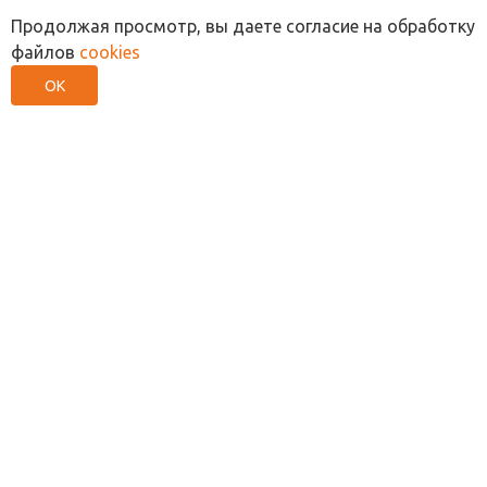
Продолжая просмотр, вы даете согласие на обработку
файлов
cookies
ОК
ПРОДВИЖЕНИЕ САЙТА
СОЗДАНИЕ САЙТА
ЯНДЕКС ДИРЕКТ
УСЛУГИ
ПОРТФОЛИО
О НАС
ПОЛИТИКА КОНФИДЕНЦИАЛЬНОСТИ
+7 (812) 467-39-45
mail@seo-kot.ru
★★★★☆
★★★★★
SeoKot
4.2
SeoKot
5.0
Яндекс
Google